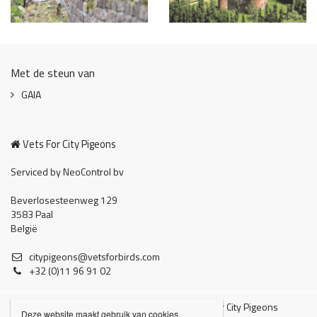
Met de steun van
GAIA
Vets For City Pigeons
Serviced by NeoControl bv
Beverlosesteenweg 129
3583 Paal
België
citypigeons@vetsforbirds.com
+32 (0)11 96 91 02
Disclaimer
Privacy
© 2026 Vets For City Pigeons

Deze website maakt gebruik van cookies.