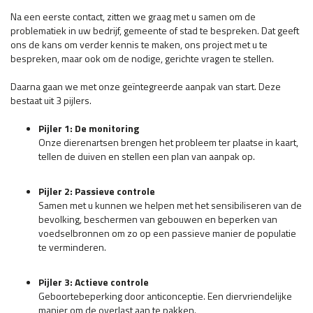
Na een eerste contact, zitten we graag met u samen om de
problematiek in uw bedrijf, gemeente of stad te bespreken. Dat geeft
ons de kans om verder kennis te maken, ons project met u te
bespreken, maar ook om de nodige, gerichte vragen te stellen.
Daarna gaan we met onze geïntegreerde aanpak van start. Deze
bestaat uit 3 pijlers.
Pijler 1: De monitoring
Onze dierenartsen brengen het probleem ter plaatse in kaart,
tellen de duiven en stellen een plan van aanpak op.
Pijler 2: Passieve controle
Samen met u kunnen we helpen met het sensibiliseren van de
bevolking, beschermen van gebouwen en beperken van
voedselbronnen om zo op een passieve manier de populatie
te verminderen.
Pijler 3: Actieve controle
​Geboortebeperking door anticonceptie. Een diervriendelijke
manier om de overlast aan te pakken.