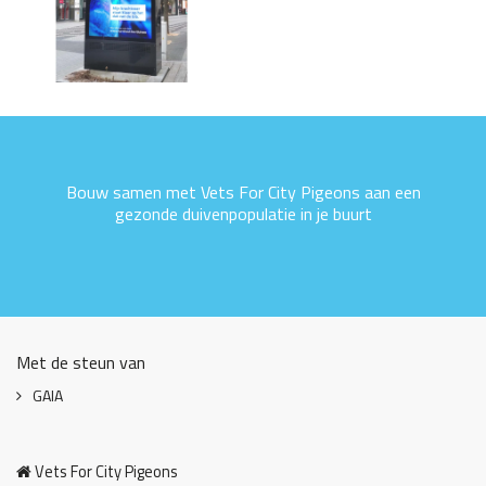
Bouw samen met Vets For City Pigeons aan een
gezonde duivenpopulatie in je buurt
Met de steun van
GAIA
Vets For City Pigeons