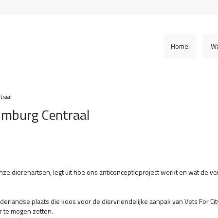
Home
W
traal
L1mburg Centraal
nze dierenartsen, legt uit hoe ons anticonceptieproject werkt en wat de ve
erlandse plaats die koos voor de diervriendelijke aanpak van Vets For Ci
r te mogen zetten.