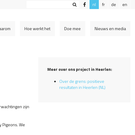
nl
fr
de
en
aarom
Hoe werkt het
Doe mee
Nieuws en media
Meer over ons project in Heerlen:
Over de grens: positieve
resultaten in Heerlen (NL)
rwachtingen zijn
ty Pigeons. We