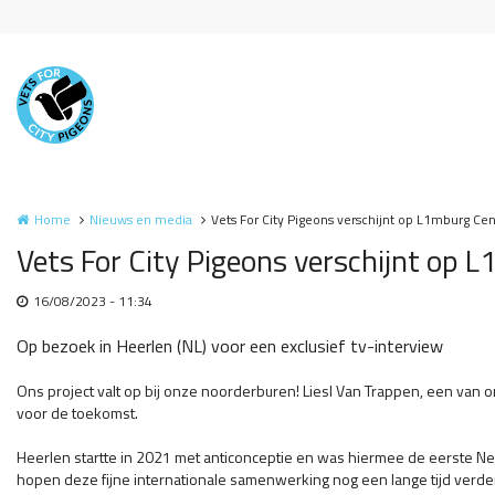
Overslaan en naar de inhoud gaan
Home
Nieuws en media
Vets For City Pigeons verschijnt op L1mburg Cen
Vets For City Pigeons verschijnt op 
16/08/2023 - 11:34
Op bezoek in Heerlen (NL) voor een exclusief tv-interview
Ons project valt op bij onze noorderburen! Liesl Van Trappen, een van o
voor de toekomst.
Heerlen startte in 2021 met anticonceptie en was hiermee de eerste Ned
hopen deze fijne internationale samenwerking nog een lange tijd verde