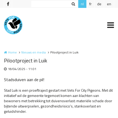
Overslaan en naar de inhoud gaan
nl
fr
de
en
Home
Nieuws en media
Pilootproject in Luik
Pilootproject in Luik
18/04/2025 - 11:01
Stadsduiven aan de pil!
Stad Luik is een proeftraject gestart met Vets For City Pigeons. Met dit
initiatief wil de gemeente tegemoet komen aan klachten van
bewoners met betrekking tot duivenoverlast: materiële schade door
bijtende uitwerpselen, gezondheidsrisico's, stankoverlast en
geluidshinder.